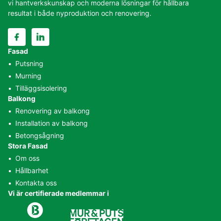
vi hantverkskunskap och moderna lösningar för hållbara
resultat i både nyproduktion och renovering.
Fasad
•
Putsning
•
Murning
•
Tilläggsisolering
Hur kan vi hjälpa dig?
Balkong
•
Renovering av balkong
Vi hjälper fastighetsägare och bostadsrättsföreningar med
•
Installation av balkong
helhetslösningar inom murning, putsning och balkonger – från
•
Betongsågning
start till färdigt resultat.
Stora Fasad
•
Om oss
Kontakta oss idag
•
Hållbarhet
•
Kontakta oss
Vi är certifierade medlemmar i