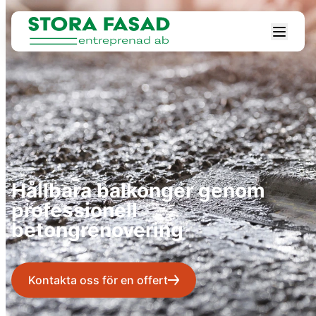
Hållbara balkonger genom
professionell
betongrenovering
Kontakta oss för en offert