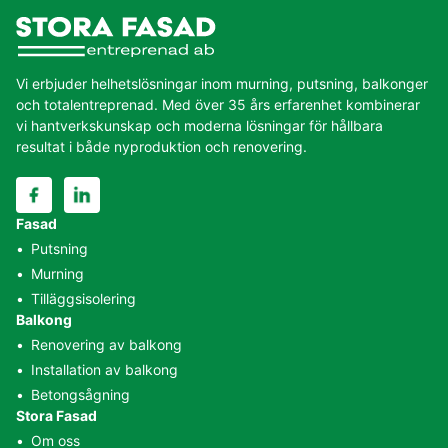
Vi erbjuder helhetslösningar inom murning, putsning, balkonger
och totalentreprenad. Med över 35 års erfarenhet kombinerar
vi hantverkskunskap och moderna lösningar för hållbara
resultat i både nyproduktion och renovering.
Fasad
•
Putsning
•
Murning
•
Tilläggsisolering
Hur kan vi hjälpa dig?
Balkong
•
Renovering av balkong
Vi hjälper fastighetsägare och bostadsrättsföreningar med
•
Installation av balkong
helhetslösningar inom murning, putsning och balkonger – från
•
Betongsågning
start till färdigt resultat.
Stora Fasad
•
Om oss