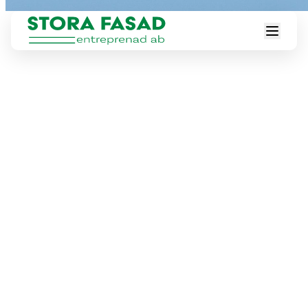
Fasadrenovering som
förlänger husets livslängd