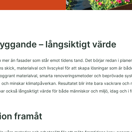
byggande – långsiktigt värde
 mer än fasader som står emot tidens tand. Det börjar redan i planeri
s skick, materialval och livscykel för att skapa lösningar som är båd
oggrant materialval, smarta renoveringsmetoder och beprövade syst
och minskar klimatpåverkan. Resultatet blir inte bara vackrare och m
par också långsiktigt värde för både människor och miljö, idag och i 
ion framåt