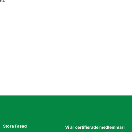
tt:
Stora Fasad
Vi är certifierade medlemmar i
dig?