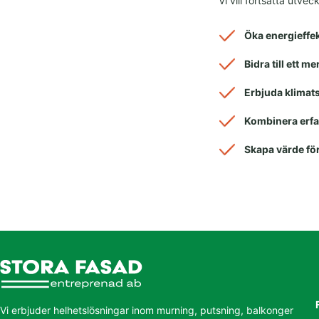
Vi vill fortsätta utv
Öka energieffek
Bidra till ett m
Erbjuda klimat
Kombinera erfa
Skapa värde fö
Vi erbjuder helhetslösningar inom murning, putsning, balkonger