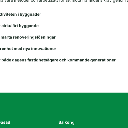
eckla våra metoder och arbetssätt för att möta framtidens krav genom a
tiviteten i byggnader
er cirkulärt byggande
smarta renoveringslösningar
renhet med nya innovationer
r både dagens fastighetsägare och kommande generationer
Fasad
Balkong
Hur kan vi hjälpa 