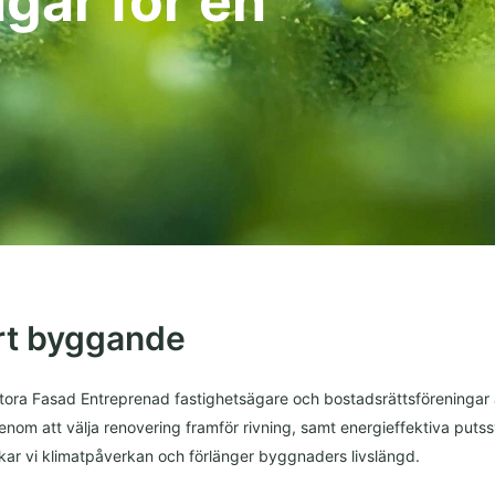
gar för en
art byggande
Stora Fasad Entreprenad fastighetsägare och bostadsrättsföreningar at
nom att välja renovering framför rivning, samt energieffektiva put
nskar vi klimatpåverkan och förlänger byggnaders livslängd.