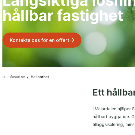
Långsiktiga lösnin
hållbar fastighet
Kontakta oss för en offert
storafasad.se
/
Hållbarhet
Ett hållb
I Mälardalen hjälper 
hållbart byggande. Ge
tilläggsisolering, mi