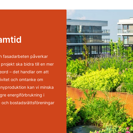
ramtid
h fasadarbeten påverkar
projekt ska bidra till en mer
deord – det handlar om att
ktivitet och omtanke om
h nyproduktion kan vi minska
ägre energiförbrukning i
re och bostadsrättsföreningar