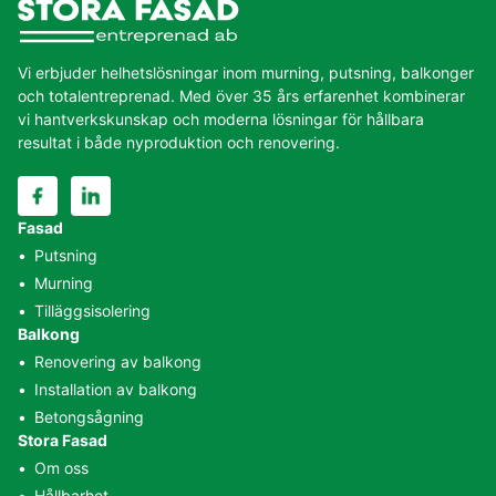
Kontakta oss för professionell murning av fasader.
Vi erbjuder helhetslösningar inom murning, putsning, balkonger
och totalentreprenad. Med över 35 års erfarenhet kombinerar
vi hantverkskunskap och moderna lösningar för hållbara
resultat i både nyproduktion och renovering.
Fasad
•
Putsning
•
Murning
•
Tilläggsisolering
Hur kan vi hjälpa dig?
Balkong
•
Renovering av balkong
Vi hjälper fastighetsägare och bostadsrättsföreningar med
•
Installation av balkong
helhetslösningar inom murning, putsning och balkonger – från
•
Betongsågning
start till färdigt resultat.
Stora Fasad
•
Om oss
Kontakta oss idag
•
Hållbarhet